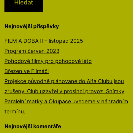
Nejnovější příspěvky
FILM A DOBA II – listopad 2025
Program červen 2023
Pohodové filmy pro pohodové léto
Březen ve Filmáči
Projekce původně plánované do Alfa Clubu jsou
zrušeny. Club uzavřel v prosinci provoz. Snímky
Paralelní matky a Okupace uvedeme v náhradním
termínu.
Nejnovější komentáře