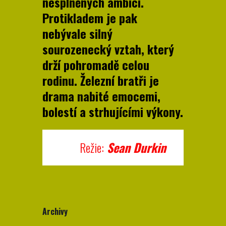
nesplněných ambicí.
Protikladem je pak
nebývale silný
sourozenecký vztah, který
drží pohromadě celou
rodinu. Železní bratři je
drama nabité emocemi,
bolestí a strhujícími výkony.
Režie:
Sean Durkin
Archivy