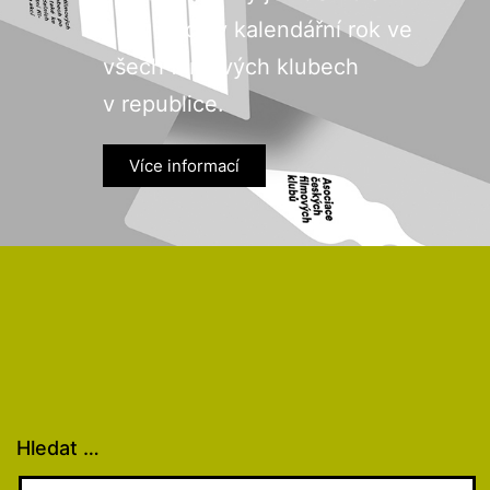
platí na celý kalendářní rok ve
všech filmových klubech
v republice.
Více informací
Hledat …