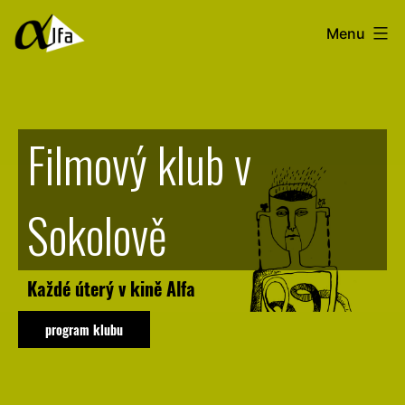
Menu
Filmový klub v
Sokolově
Každé úterý v kině Alfa
program klubu