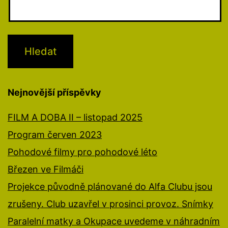
Nejnovější příspěvky
FILM A DOBA II – listopad 2025
Program červen 2023
Pohodové filmy pro pohodové léto
Březen ve Filmáči
Projekce původně plánované do Alfa Clubu jsou
zrušeny. Club uzavřel v prosinci provoz. Snímky
Paralelní matky a Okupace uvedeme v náhradním