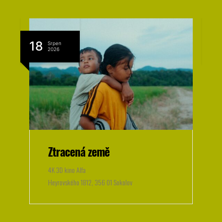
25
Srpen
2026
Budapešť 1957
4K 3D kino Alfa
Heyrovského 1812,​ 356 01 Sokolov​