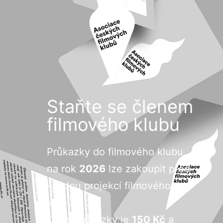
Staňte se členem
filmového klubu
Průkazky do filmového klubu
na rok
2026
lze zakoupit před
každou projekcí filmového
klubu.
Cena průkazky je
150 Kč
a