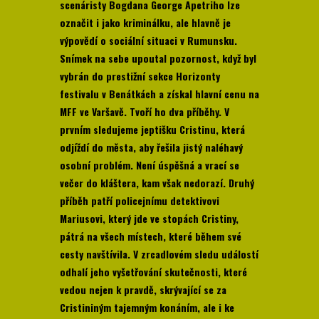
scenáristy Bogdana George Apetriho lze
označit i jako kriminálku, ale hlavně je
výpovědí o sociální situaci v Rumunsku.
Snímek na sebe upoutal pozornost, když byl
vybrán do prestižní sekce Horizonty
festivalu v Benátkách a získal hlavní cenu na
MFF ve Varšavě. Tvoří ho dva příběhy. V
prvním sledujeme jeptišku Cristinu, která
odjíždí do města, aby řešila jistý naléhavý
osobní problém. Není úspěšná a vrací se
večer do kláštera, kam však nedorazí. Druhý
příběh patří policejnímu detektivovi
Mariusovi, který jde ve stopách Cristiny,
pátrá na všech místech, které během své
cesty navštívila. V zrcadlovém sledu událostí
odhalí jeho vyšetřování skutečnosti, které
vedou nejen k pravdě, skrývající se za
Cristininým tajemným konáním, ale i ke