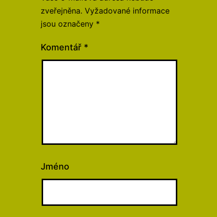
zveřejněna.
Vyžadované informace
jsou označeny
*
Komentář
*
Jméno