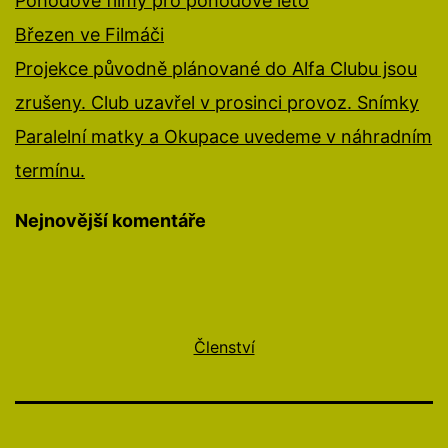
Pohodové filmy pro pohodové léto
Březen ve Filmáči
Projekce původně plánované do Alfa Clubu jsou
zrušeny. Club uzavřel v prosinci provoz. Snímky
Paralelní matky a Okupace uvedeme v náhradním
termínu.
Nejnovější komentáře
Členství