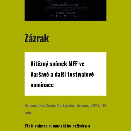
Zázrak
Vítězný snímek MFF ve
Varšavě a další festivalové
nominace
Rumunsko/Česko/Lotyšsko, drama, 2021, 118
min.
Třetí snímek rumunského režiséra a