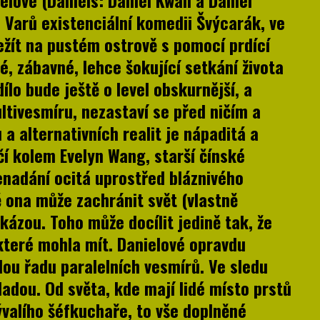
elové (Daniels: Daniel Kwan a Daniel
do Varů existenciální komedii Švýcarák, ve
ežít na pustém ostrově s pomocí prdící
é, zábavné, lehce šokující setkání života
dílo bude ještě o level obskurnější, a
ltivesmíru, nezastaví se před ničím a
 a alternativních realit je nápaditá a
čí kolem Evelyn Wang, starší čínské
enadání ocitá uprostřed bláznivého
ě ona může zachránit svět (vlastně
zkázou. Toho může docílit jedině tak, že
 které mohla mít. Danielové opravdu
lou řadu paralelních vesmírů. Ve sledu
ladou. Od světa, kde mají lidé místo prstů
valího šéfkuchaře, to vše doplněné