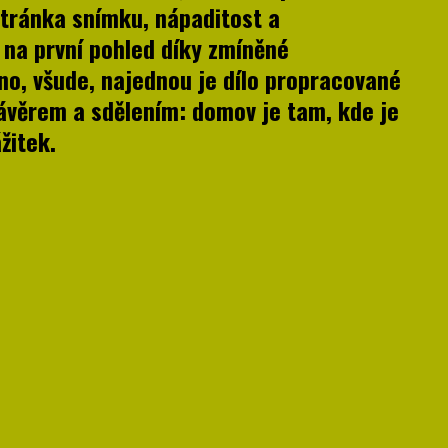
tránka snímku, nápaditost a
k na první pohled díky zmíněné
no, všude, najednou je dílo propracované
ávěrem a sdělením: domov je tam, kde je
žitek.