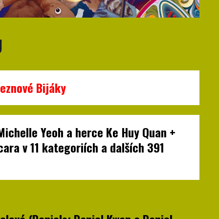
U
eznové Bijáky
Michelle Yeoh a herce Ke Huy Quan +
ra v 11 kategoriích a dalších 391