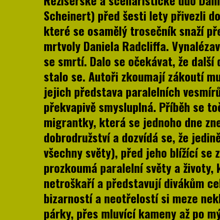
Režisérské a scenáristické duo Dani
Scheinert) před šesti lety přivezli 
které se osamělý trosečník snaží př
mrtvoly Daniela Radcliffa. Vynalézav
se smrtí. Dalo se očekávat, že další 
stalo se. Autoři zkoumají zákoutí mu
jejich představa paralelních vesmírů
překvapivě smysluplná. Příběh se to
migrantky, která se jednoho dne zn
dobrodružství a dozvídá se, že jedin
všechny světy), před jeho blížící se 
prozkoumá paralelní světy a životy,
netroškaří a představují divákům ce
bizarností a neotřelostí si meze nek
párky, přes mluvící kameny až po mý