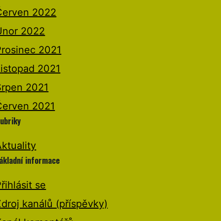
Červen 2022
Únor 2022
Prosinec 2021
Listopad 2021
Srpen 2021
Červen 2021
ubriky
ktuality
ákladní informace
řihlásit se
droj kanálů (příspěvky)