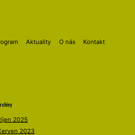
rogram
Aktuality
O nás
Kontakt
rchivy
Říjen 2025
Červen 2023