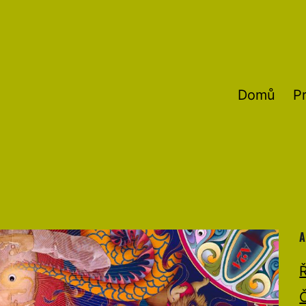
Domů
P
A