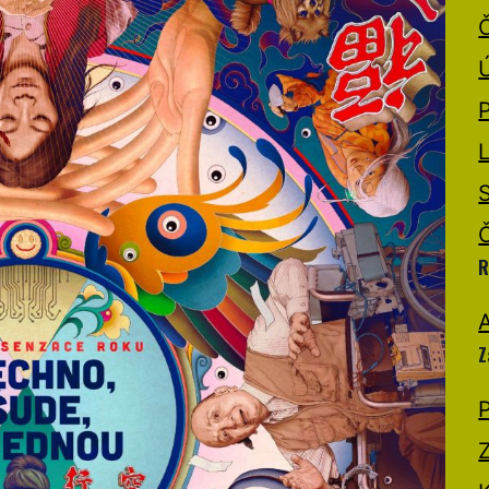
R
A
Z
P
Z