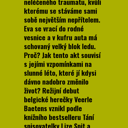
neléčeného traumatu, kvůli
kterému se stáváme sami
sobě největším nepřítelem.
Eva se vrací do rodné
vesnice a v kufru auta má
schovaný velký blok ledu.
Proč? Jak tento akt souvisí
s jejími vzpomínkami na
slunné léto, které jí kdysi
dávno nadobro změnilo
život? Režijní debut
belgické herečky Veerle
Baetens vznikl podle
knižního bestselleru Tání
spisovatelky Lize Spit a