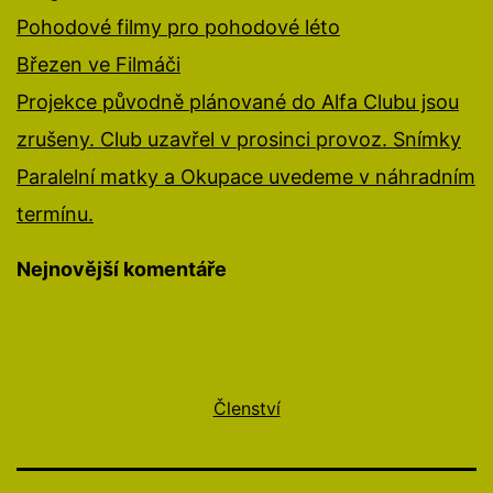
Pohodové filmy pro pohodové léto
Březen ve Filmáči
Projekce původně plánované do Alfa Clubu jsou
zrušeny. Club uzavřel v prosinci provoz. Snímky
Paralelní matky a Okupace uvedeme v náhradním
termínu.
Nejnovější komentáře
Členství