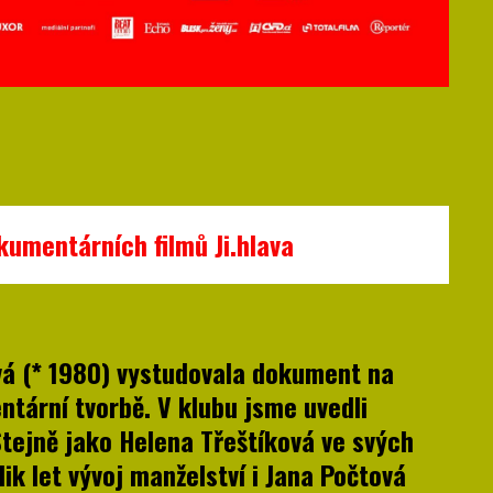
umentárních filmů Ji.hlava
vá (* 1980) vystudovala dokument na
ntární tvorbě. V klubu jsme uvedli
Stejně jako Helena Třeštíková ve svých
ik let vývoj manželství i Jana Počtová