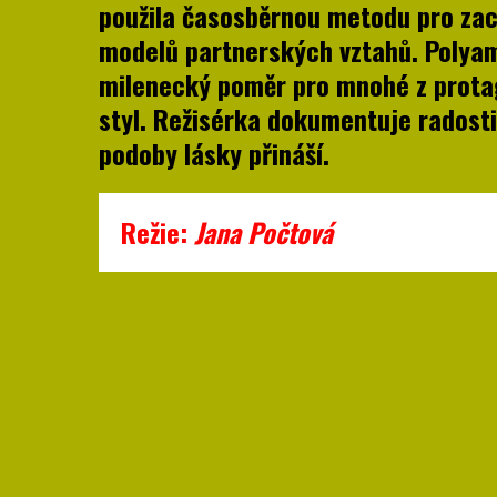
použila časosběrnou metodu pro zac
modelů partnerských vztahů. Polyam
milenecký poměr pro mnohé z protago
styl. Režisérka dokumentuje radosti,
podoby lásky přináší.
Režie:
Jana Počtová