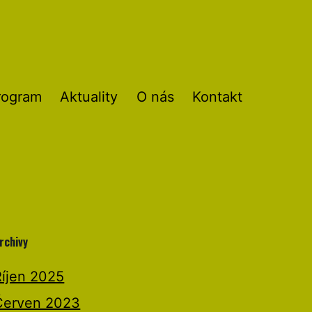
rogram
Aktuality
O nás
Kontakt
rchivy
Říjen 2025
Červen 2023