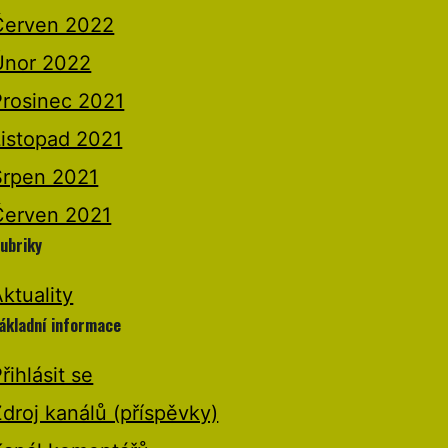
Červen 2022
Únor 2022
Prosinec 2021
Listopad 2021
Srpen 2021
Červen 2021
ubriky
ktuality
ákladní informace
řihlásit se
droj kanálů (příspěvky)