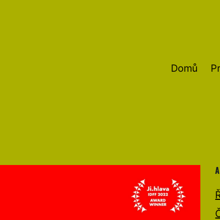
Domů
P
A