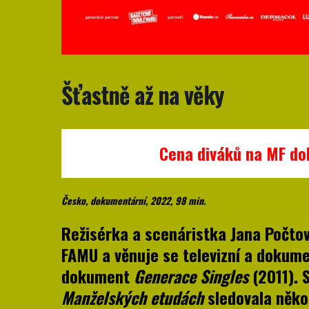
Šťastně až na věky
Cena diváků na MF dok
Česko, dokumentární, 2022, 98 min.
Režisérka a scenáristka Jana Počto
FAMU a věnuje se televizní a dokume
dokument
Generace Singles
(2011). 
Manželských etudách
sledovala někol