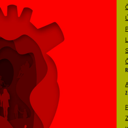
R
A
Z
P
Z