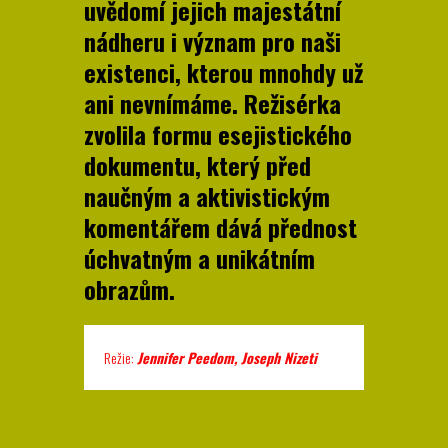
uvědomí jejich majestátní
nádheru i význam pro naši
existenci, kterou mnohdy už
ani nevnímáme. Režisérka
zvolila formu esejistického
dokumentu, který před
naučným a aktivistickým
komentářem dává přednost
úchvatným a unikátním
obrazům.
Režie:
Jennifer Peedom, Joseph Nizeti