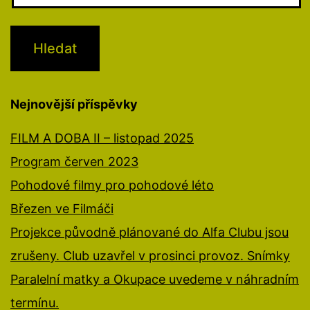
Nejnovější příspěvky
FILM A DOBA II – listopad 2025
Program červen 2023
Pohodové filmy pro pohodové léto
Březen ve Filmáči
Projekce původně plánované do Alfa Clubu jsou
zrušeny. Club uzavřel v prosinci provoz. Snímky
Paralelní matky a Okupace uvedeme v náhradním
termínu.