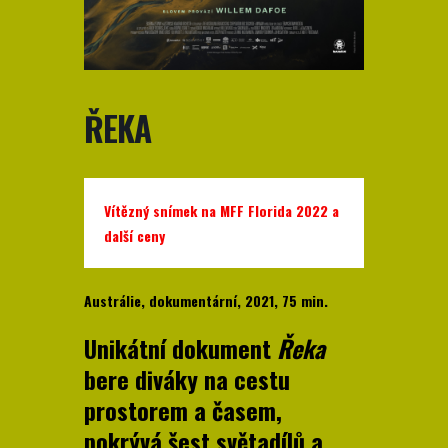
ŘEKA
Vítězný snímek na MFF Florida 2022 a
další ceny
Austrálie, dokumentární, 2021, 75 min.
Unikátní dokument
Řeka
bere diváky na cestu
prostorem a časem,
pokrývá šest světadílů a