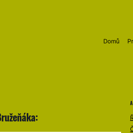
Domů
P
A
Bružeňáka: