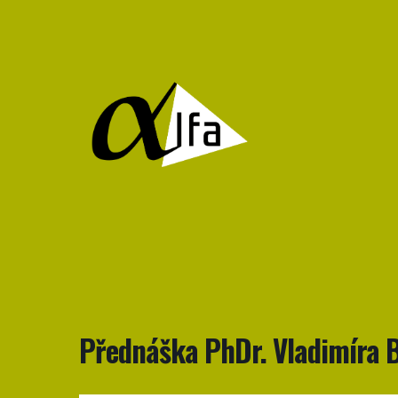
Přejít
k
obsahu
Filmový
klub
Alfa
Přednáška PhDr. Vladimíra 