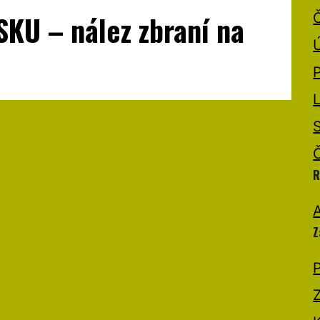
KU – nález zbraní na
R
A
Z
P
Z