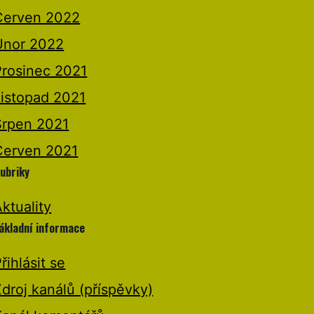
Červen 2022
Únor 2022
Prosinec 2021
Listopad 2021
Srpen 2021
Červen 2021
ubriky
ktuality
ákladní informace
řihlásit se
droj kanálů (příspěvky)