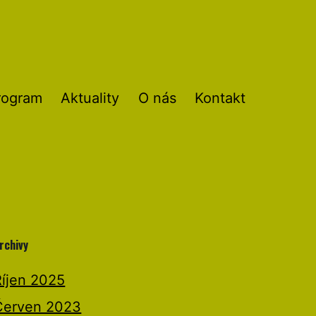
rogram
Aktuality
O nás
Kontakt
rchivy
Říjen 2025
Červen 2023