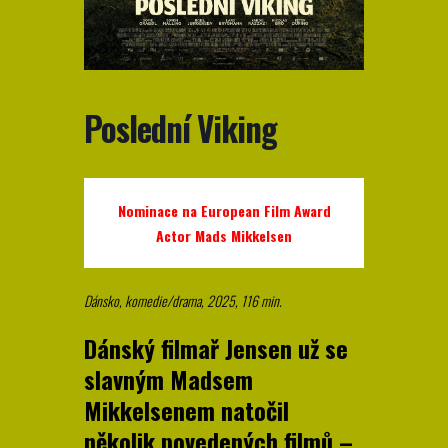
Poslední Viking
Nominace na European Film Award
Actor Mads Mikkelsen
Dánsko, komedie/drama, 2025, 116 min.
Dánský filmař Jensen už se
slavným Madsem
Mikkelsenem natočil
několik povedených filmů –