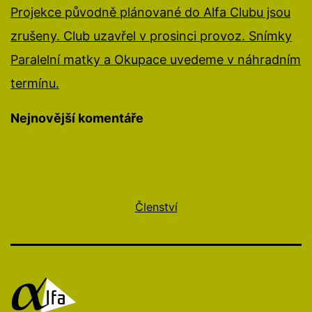
Projekce původně plánované do Alfa Clubu jsou
zrušeny. Club uzavřel v prosinci provoz. Snímky
Paralelní matky a Okupace uvedeme v náhradním
termínu.
Nejnovější komentáře
Členství