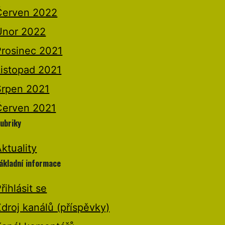
Červen 2022
Únor 2022
Prosinec 2021
Listopad 2021
Srpen 2021
Červen 2021
ubriky
ktuality
ákladní informace
řihlásit se
droj kanálů (příspěvky)