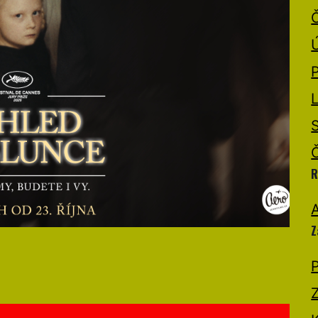
R
A
Z
P
Z