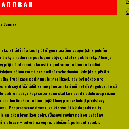
 A D O B A II
F v Cannes
ata, strádání a touhy čtyř generací žen spojených s jedním
 dívky s rodinami postupně obývají statek poblíž řeky. Almě je
cky ­přijímá utrpení, starosti a podivnou ­rodinnou tradici
ětskýma očima vnímá racionální rozhodování, kdy jde o přežití
užka Trudi zase podstupuje ­sterilizaci, aby byl někdo pro
 a drsný dívčí úděl se nevyhne ani Eričině neteři Angelice. To už
le pohromadě, i když se za zdmi statku i uvnitř odehrávají různě
 pro berlínskou rodinu, jejíž členy pronásledují představy
domu. Propracované drama, ve kterém útisk dopadá na ty
í, je epickou kronikou doby. (Časové roviny nejsou uváděny
ilů v obraze – odvod na vojnu, oblečení, polaroid apod.).