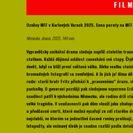
F I L M
Ozvěny MFF v Karlových Varech 2025, Cena poroty na MF
Německo, drama, 2025, 149 min.
Vypravěčsky unikátní drama sleduje napříč stoletím traum
statkem. Každá dějinná událost zanechává své stopy. Čtyři
devět, když se blíží první světová válka. Dívka vcelku stoi
hromadných fotografií se zemřelými. A že jich je! Alma d
rodu: starší bratr Fritz přichází k „pracovnímu“ úrazu, sl
pacholky. O generaci později pak sledujeme vzpurnou Eriku
usedlost patří k východnímu Německu, ale rodina drží stá
velké tragédie. V současnosti pak dům slouží jako chalupa
o předčasné smrti, které možná vyzařují ze zdí starého 
nejslabší, ve kterém se jednotlivé časové roviny prolínaj
letopočty, ale vnímavý divák je snadno rozliší podle deta