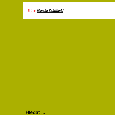
Režie:
Mascha Schilinski
Hledat …