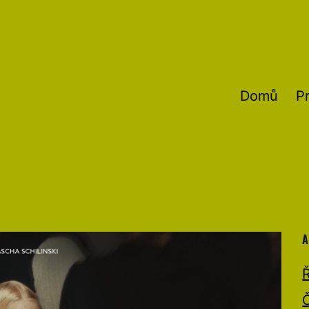
Domů
P
A