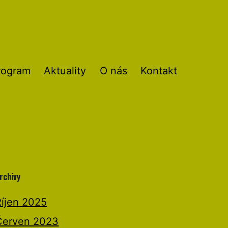
rogram
Aktuality
O nás
Kontakt
rchivy
Říjen 2025
Červen 2023