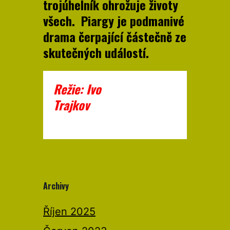
trojúhelník ohrožuje životy
všech. Piargy je podmanivé
drama čerpající částečně ze
skutečných událostí.
Režie: Ivo
Trajkov
Archivy
Říjen 2025