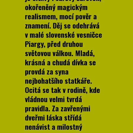
okořeněný magickým
realismem, mocí pověr a
znamení. Děj se odehrává
v malé slovenské vesničce
Piargy, před druhou
světovou válkou. Mladá,
krásná a chudá dívka se
provdá za syna
nejbohatšího statkáře.
Ocitá se tak v rodině, kde
vládnou velmi tvrdá
pravidla. Za zavřenými
dveřmi láska střídá
nenávist a milostný