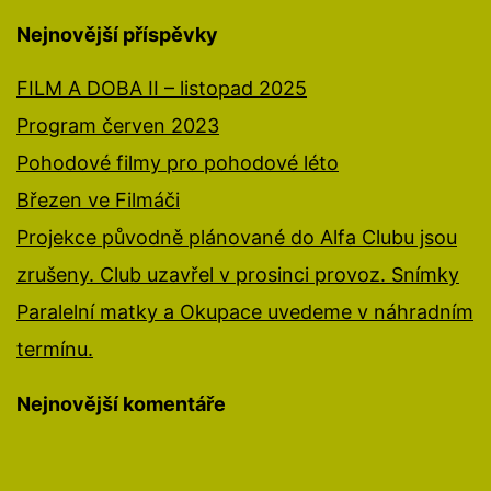
Nejnovější příspěvky
FILM A DOBA II – listopad 2025
Program červen 2023
Pohodové filmy pro pohodové léto
Březen ve Filmáči
Projekce původně plánované do Alfa Clubu jsou
zrušeny. Club uzavřel v prosinci provoz. Snímky
Paralelní matky a Okupace uvedeme v náhradním
termínu.
Nejnovější komentáře