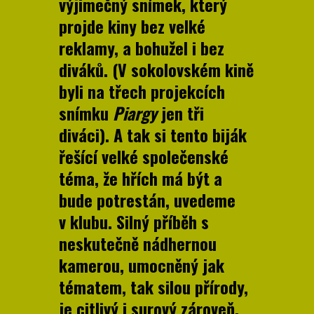
výjimečný snímek, který
projde kiny bez velké
reklamy, a bohužel i bez
diváků. (V sokolovském kině
byli na třech projekcích
snímku
Piargy
jen tři
diváci). A tak si tento biják
řešící velké společenské
téma, že hřích má být a
bude potrestán, uvedeme
v klubu. Silný příběh s
neskutečně nádhernou
kamerou, umocněný jak
tématem, tak silou přírody,
je citlivý i surový zároveň,