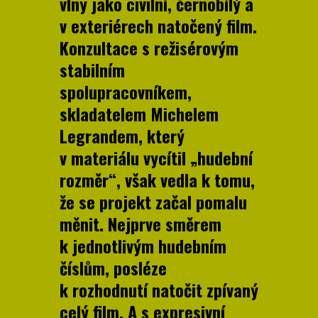
vlny jako civilní, černobílý a
v exteriérech natočený film.
Konzultace s režisérovým
stabilním
spolupracovníkem,
skladatelem Michelem
Legrandem, který
v materiálu vycítil „hudební
rozměr“, však vedla k tomu,
že se projekt začal pomalu
měnit. Nejprve směrem
k jednotlivým hudebním
číslům, posléze
k rozhodnutí natočit zpívaný
celý film. A s expresivní