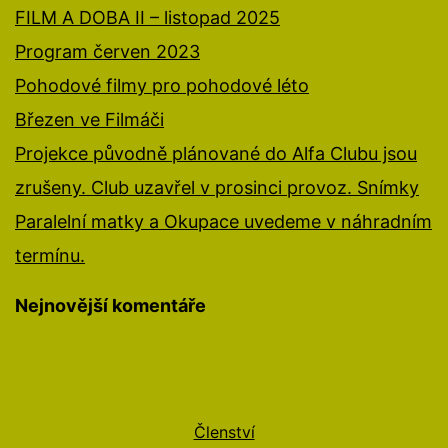
FILM A DOBA II – listopad 2025
Program červen 2023
Pohodové filmy pro pohodové léto
Březen ve Filmáči
Projekce původně plánované do Alfa Clubu jsou
zrušeny. Club uzavřel v prosinci provoz. Snímky
Paralelní matky a Okupace uvedeme v náhradním
termínu.
Nejnovější komentáře
Členství