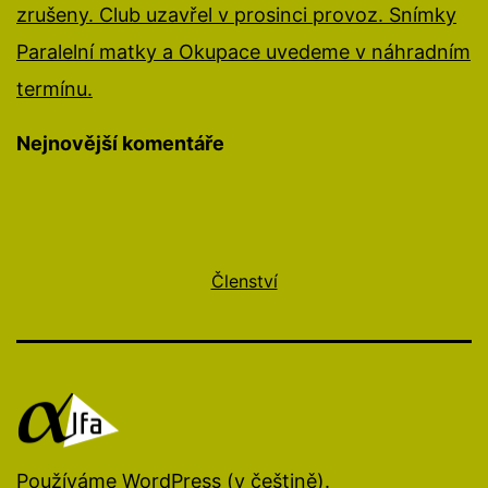
zrušeny. Club uzavřel v prosinci provoz. Snímky
Paralelní matky a Okupace uvedeme v náhradním
termínu.
Nejnovější komentáře
Členství
Používáme
WordPress
(v češtině).