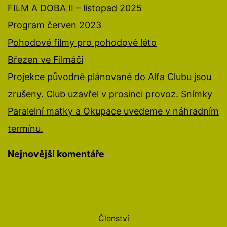
FILM A DOBA II – listopad 2025
Program červen 2023
Pohodové filmy pro pohodové léto
Březen ve Filmáči
Projekce původně plánované do Alfa Clubu jsou
zrušeny. Club uzavřel v prosinci provoz. Snímky
Paralelní matky a Okupace uvedeme v náhradním
termínu.
Nejnovější komentáře
Členství