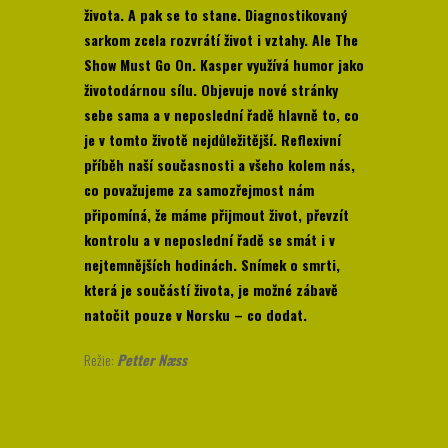
života. A pak se to stane. Diagnostikovaný
sarkom zcela rozvrátí život i vztahy. Ale The
Show Must Go On. Kasper využívá humor jako
životodárnou sílu. Objevuje nové stránky
sebe sama a v neposlední řadě hlavně to, co
je v tomto životě nejdůležitější. Reflexivní
příběh naší současnosti a všeho kolem nás,
co považujeme za samozřejmost nám
připomíná, že máme přijmout život, převzít
kontrolu a v neposlední řadě se smát i v
nejtemnějších hodinách. Snímek o smrti,
která je součástí života, je možné zábavě
natočit pouze v Norsku – co dodat.
Režie:
Petter Næss