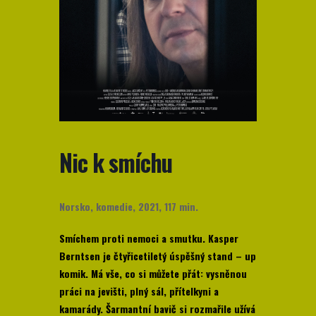
Nic k smíchu
Norsko, komedie, 2021, 117 min.
Smíchem proti nemoci a smutku. Kasper
Berntsen je čtyřicetiletý úspěšný stand – up
komik. Má vše, co si můžete přát: vysněnou
práci na jevišti, plný sál, přítelkyni a
kamarády. Šarmantní bavič si rozmařile užívá