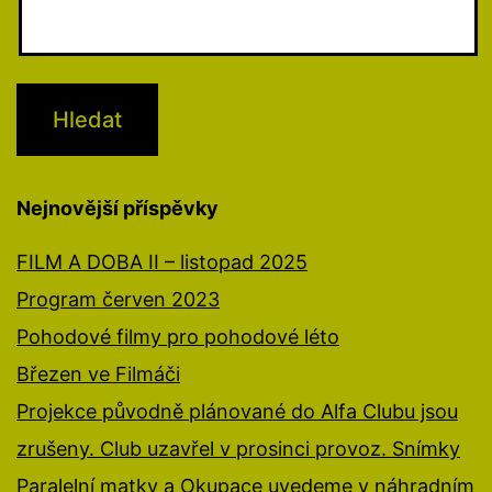
Nejnovější příspěvky
FILM A DOBA II – listopad 2025
Program červen 2023
Pohodové filmy pro pohodové léto
Březen ve Filmáči
Projekce původně plánované do Alfa Clubu jsou
zrušeny. Club uzavřel v prosinci provoz. Snímky
Paralelní matky a Okupace uvedeme v náhradním