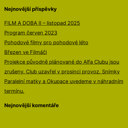
Nejnovější příspěvky
FILM A DOBA II – listopad 2025
Program červen 2023
Pohodové filmy pro pohodové léto
Březen ve Filmáči
Projekce původně plánované do Alfa Clubu jsou
zrušeny. Club uzavřel v prosinci provoz. Snímky
Paralelní matky a Okupace uvedeme v náhradním
termínu.
Nejnovější komentáře