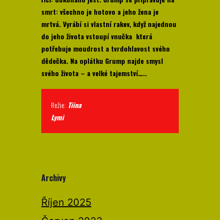
smrt: všechno je hotovo a jeho žena je
mrtvá. Vyrábí si vlastní rakev, když najednou
do jeho života vstoupí vnučka která
potřebuje moudrost a tvrdohlavost svého
dědečka. Na oplátku Grump najde smysl
svého života – a velké tajemství…..
Režie:
Tiina
Lymi
Archivy
Říjen 2025