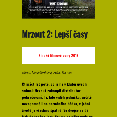
Mrzout 2: Lepší časy
Finské filmové ceny 2018
Finsko, komedie/drama, 2018, 118 min.
Čtrnáct let poté, co jsme v klubu uvedli
snímek Mrzout zakoupil distributor
pokračování. Ti, kdo viděli jedničku, určitě
nezapomněli na nerudného dědka, v jehož
životě je všechno špatně. Ve dvojce se dá
říci: dokonáno jest. Grump se připravuje na