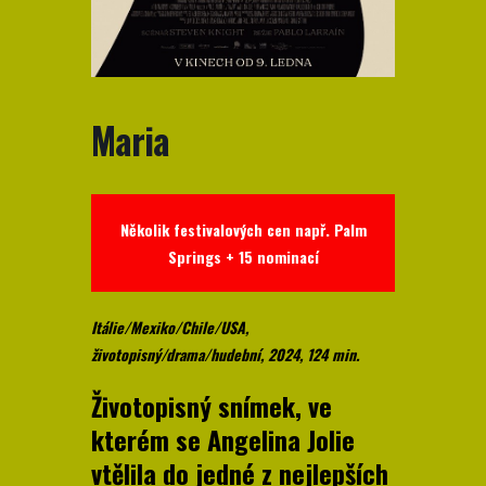
Maria
Několik festivalových cen např. Palm
Springs + 15 nominací
Itálie/Mexiko/Chile/USA,
životopisný/drama/hudební, 2024, 124 min.
Životopisný snímek, ve
kterém se Angelina Jolie
vtělila do jedné z nejlepších