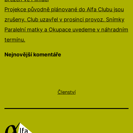
Projekce původně plánované do Alfa Clubu jsou
zrušeny. Club uzavřel v prosinci provoz. Snímky
Paralelní matky a Okupace uvedeme v náhradním
termínu.
Nejnovější komentáře
Členství