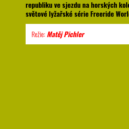
republiku ve sjezdu na horských kole
světové lyžařské série Freeride Worl
Režie:
Matěj Pic