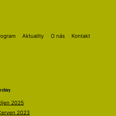
rogram
Aktuality
O nás
Kontakt
rchivy
Říjen 2025
Červen 2023