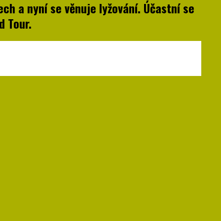
ch a nyní se věnuje lyžování. Účastní se
d Tour.
hler