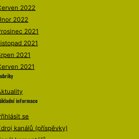
Červen 2022
Únor 2022
Prosinec 2021
Listopad 2021
Srpen 2021
Červen 2021
ubriky
ktuality
ákladní informace
řihlásit se
droj kanálů (příspěvky)