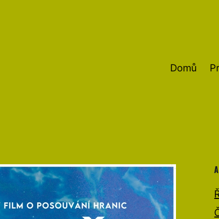
Domů
P
A