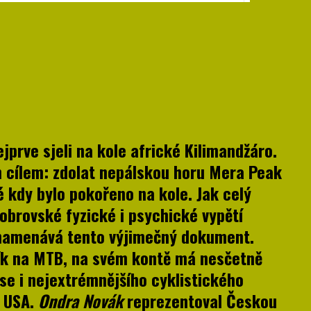
jprve sjeli na kole africké Kilimandžáro.
m cílem: zdolat nepálskou horu Mera Peak
ré kdy bylo pokořeno na kole. Jak celý
 obrovské fyzické i psychické vypětí
aznamenává tento výjimečný dokument.
ík na MTB, na svém kontě má nesčetně
 se i nejextrémnějšího cyklistického
v USA.
Ondra Novák
reprezentoval Českou