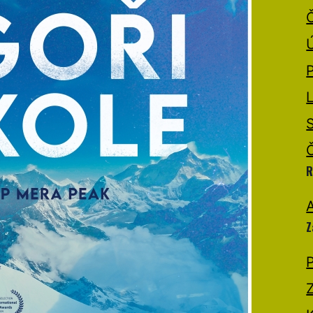
R
A
Z
P
Z