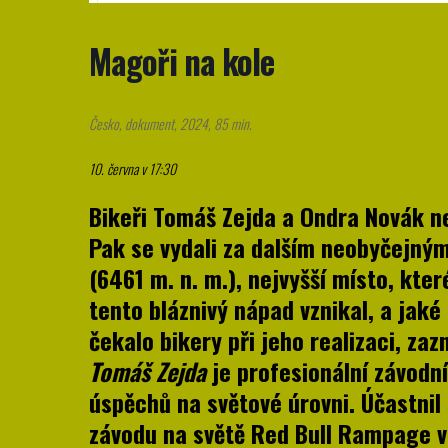
Magoři na kole
Česko, dokument, 2024, 85 min.
10. června v 17:30
Bikeři Tomáš Zejda a Ondra Novák ne
Pak se vydali za dalším neobyčejný
(6461 m. n. m.), nejvyšší místo, kte
tento bláznivý nápad vznikal, a jaké
čekalo bikery při jeho realizaci, z
Tomáš Zejda
je profesionální závodn
úspěchů na světové úrovni. Účastnil
závodu na světě Red Bull Rampage 