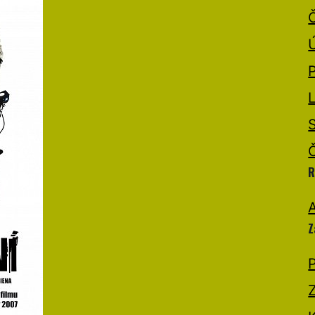
R
A
Z
P
Z