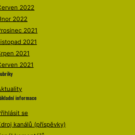
Červen 2022
Únor 2022
Prosinec 2021
Listopad 2021
Srpen 2021
Červen 2021
ubriky
ktuality
ákladní informace
řihlásit se
droj kanálů (příspěvky)