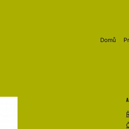
Domů
P
A