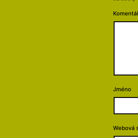
Komentá
Jméno
Webová s