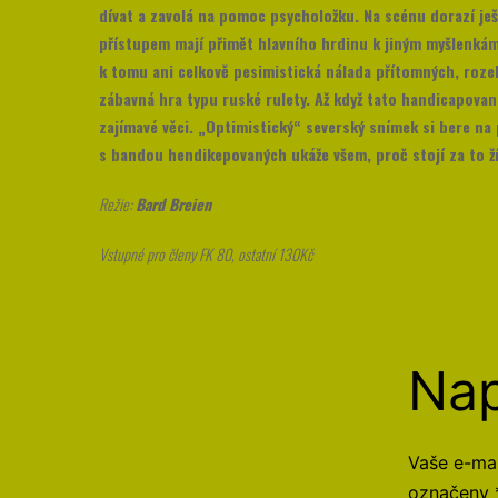
dívat a zavolá na pomoc psycholožku. Na scénu dorazí ješ
přístupem mají přimět hlavního hrdinu k jiným myšlenkám.
k tomu ani celkově pesimistická nálada přítomných, rozebí
zábavná hra typu ruské rulety. Až když tato handicapova
zajímavé věci. „Optimistický“ severský snímek si bere na
s bandou hendikepovaných ukáže všem, proč stojí za to ž
Režie:
Bard Breien
Vstupné pro členy FK 80, ostatní 130Kč
Nap
Vaše e-mai
označeny