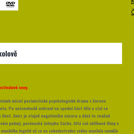
kolově
estivalové ceny.
 snímek mísící pesimistické psychologické drama s černou
ivota. Po autonehodě ochrnul na spodní část těla a stal se
život. Geirr je stejně negativního názoru a dává to značně
 svém pokoji, poslouchá Johnyho Cashe, hltá své oblíbené filmy a
eho manželka Ingvild už se na sebedestrukci svého manžela nemůže