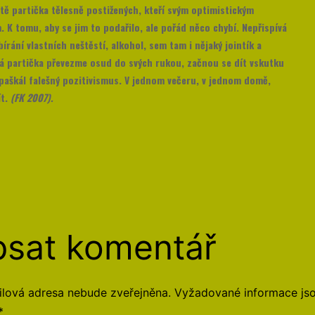
tě partička tělesně postižených, kteří svým optimistickým
 K tomu, aby se jim to podařilo, ale pořád něco chybí. Nepřispívá
rání vlastních neštěstí, alkohol, sem tam i nějaký jointík a
ná partička převezme osud do svých rukou, začnou se dít vskutku
 paškál falešný pozitivismus. V jednom večeru, v jednom domě,
ít.
(FK 2007).
sat komentář
lová adresa nebude zveřejněna.
Vyžadované informace js
*