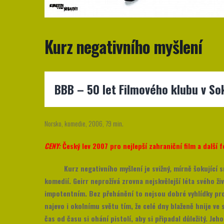
Kurz negativního myšlení
BBB
– 50 let Filmového klubu v So
Norsko, komedie, 2006, 79 min.
CENY:
Český lev 2007 pro nejlepší zahraniční film a další f
Kurz negativního myšlení je svižný, mírně šokující
komedií. Geirr neprožívá zrovna nejskvělejší léta svého ž
impotentním. Bez přehánění to nejsou dobré vyhlídky pro 
najevo i okolnímu světu tím, že celé dny blaženě hnije ve
čas od času si ohání pistolí, aby si připadal důležitý. J