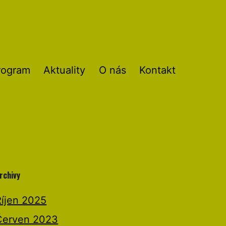
rogram
Aktuality
O nás
Kontakt
rchivy
Říjen 2025
Červen 2023