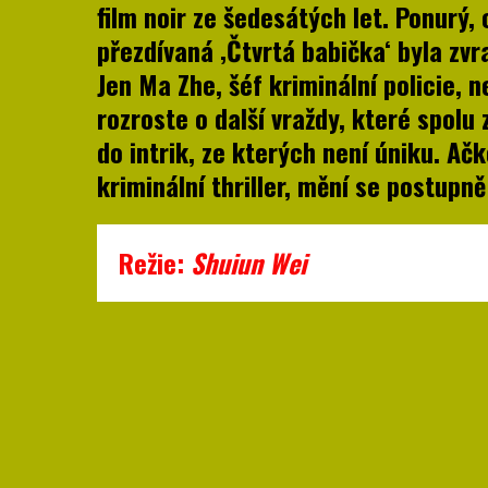
film noir ze šedesátých let. Ponurý,
přezdívaná ‚Čtvrtá babička‘ byla zvr
Jen Ma Zhe, šéf kriminální policie, n
rozroste o další vraždy, které spolu
do intrik, ze kterých není úniku. Ačk
kriminální thriller, mění se postupn
Režie:
Shuiun Wei