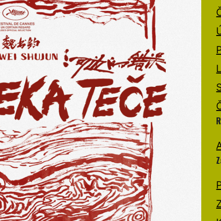
R
A
Z
P
Z