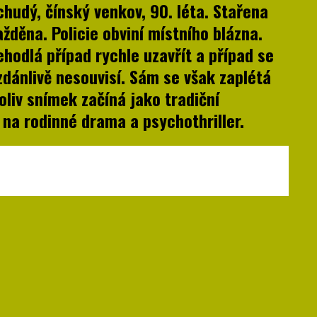
 chudý, čínský venkov, 90. léta. Stařena
ažděna. Policie obviní místního blázna.
ehodlá případ rychle uzavřít a případ se
 zdánlivě nesouvisí. Sám se však zaplétá
oliv snímek začíná jako tradiční
ě na rodinné drama a psychothriller.