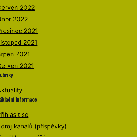
Červen 2022
Únor 2022
Prosinec 2021
Listopad 2021
Srpen 2021
Červen 2021
ubriky
ktuality
ákladní informace
řihlásit se
droj kanálů (příspěvky)