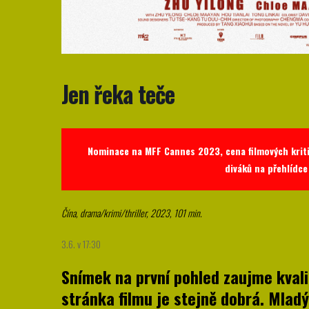
Jen řeka teče
Nominace na MFF Cannes 2023, cena filmových kritik
diváků na přehlídce
Čína, drama/krimi/thriller, 2023, 101 min.
3.6. v 17:30
Snímek na první pohled zaujme kvali
stránka filmu je stejně dobrá. Mladý