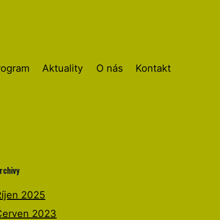
rogram
Aktuality
O nás
Kontakt
rchivy
Říjen 2025
Červen 2023