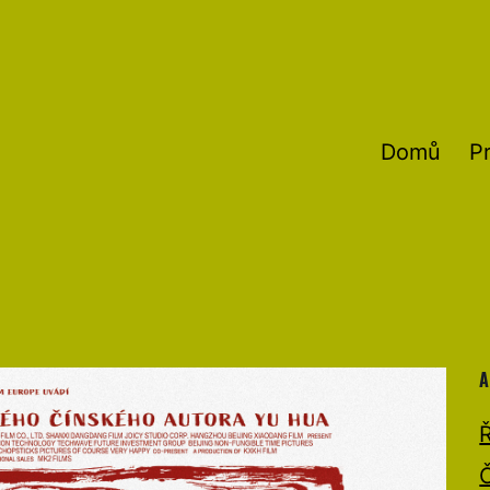
Domů
P
A