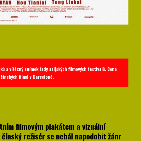
ů a vítězný snímek řady asijských filmových festivalů. Cena
 čínských filmů v Barceloně.
tním filmovým plakátem a vizuální
 čínský režisér se nebál napodobit žánr