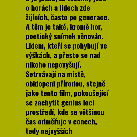
o horách a lidech zde
žijících, často po generace.
A těm je také, kromě hor,
poetický snímek věnován.
Lidem, kteří se pohybují ve
výškách, a přesto se nad
nikoho nepovyšují.
Setrvávají na místě,
obklopeni přírodou, stejně
jako tento film, pokoušející
se zachytit genius loci
prostředí, kde se většinou
čas odměřuje v eonech,
tedy nejvyšších