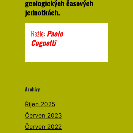
geologických časových
jednotkách.
Režie:
Paolo
Cognett
Archivy
Říjen 2025
Červen 2023
Červen 2022