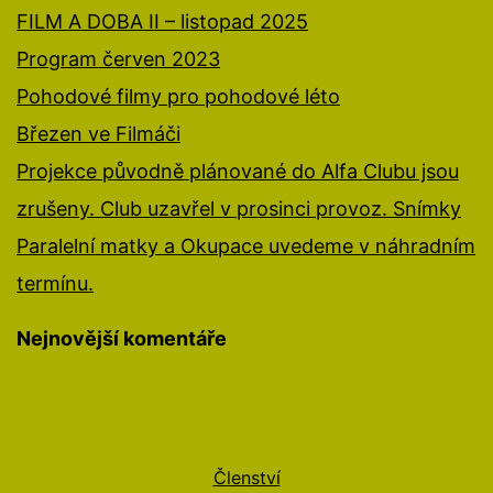
FILM A DOBA II – listopad 2025
Program červen 2023
Pohodové filmy pro pohodové léto
Březen ve Filmáči
Projekce původně plánované do Alfa Clubu jsou
zrušeny. Club uzavřel v prosinci provoz. Snímky
Paralelní matky a Okupace uvedeme v náhradním
termínu.
Nejnovější komentáře
Členství