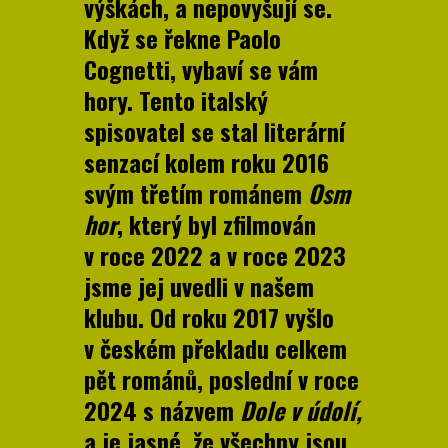
výškách, a nepovyšují se.
Když se řekne Paolo
Cognetti, vybaví se vám
hory. Tento italský
spisovatel se stal literární
senzací kolem roku 2016
svým třetím románem
Osm
hor
, který byl zfilmován
v roce 2022 a v roce 2023
jsme jej uvedli v našem
klubu. Od roku 2017 vyšlo
v českém překladu celkem
pět románů, poslední v roce
2024 s názvem
Dole v údolí,
a je jasné, že všechny jsou