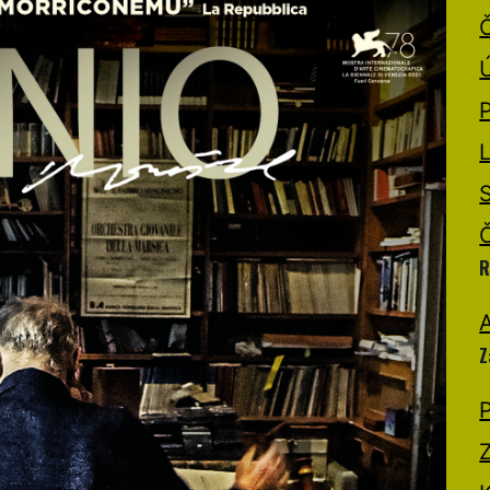
R
A
Z
P
Z