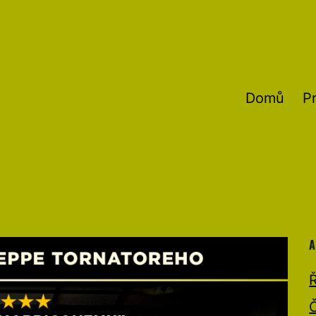
Domů
P
A