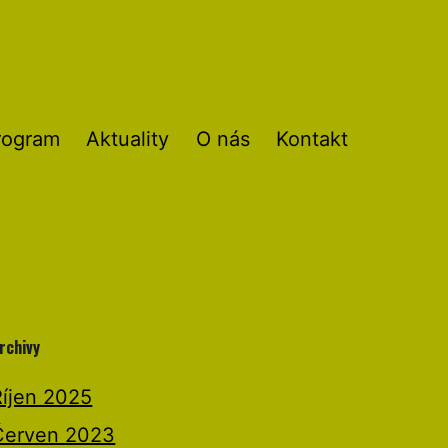
rogram
Aktuality
O nás
Kontakt
rchivy
Říjen 2025
Červen 2023