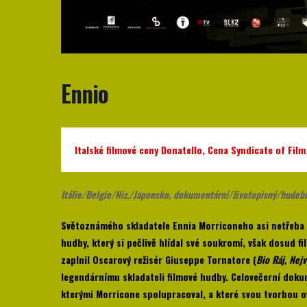
Ennio
Italské filmové ceny Donatello, Cena Syndicate of Film
Itálie/Belgie/Niz./Japonsko, dokumentární/životopisný/hudebn
Světoznámého skladatele Ennia Morriconeho asi netřeba 
hudby, který si pečlivě hlídal své soukromí, však dosud 
zaplnil Oscarový režisér Giuseppe Tornatore (
Bio Ráj, Nej
legendárnímu skladateli filmové hudby. Celovečerní doku
kterými Morricone spolupracoval, a které svou tvorbou ov