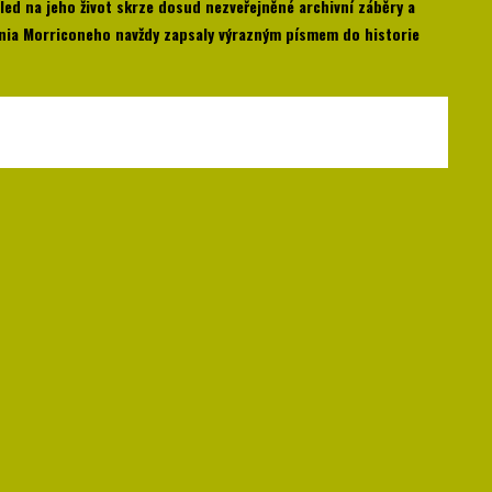
hled na jeho život skrze dosud nezveřejněné archivní záběry a
Ennia Morriconeho navždy zapsaly výrazným písmem do historie