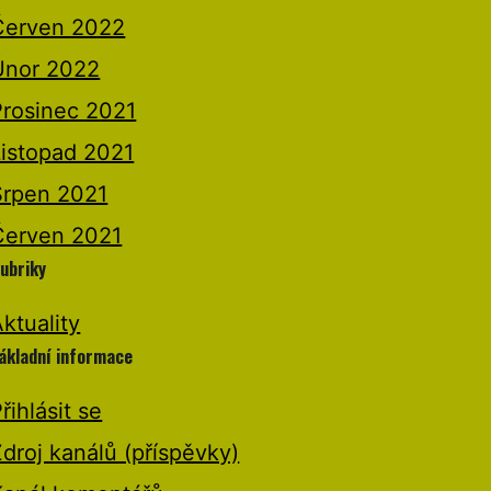
Červen 2022
Únor 2022
Prosinec 2021
Listopad 2021
Srpen 2021
Červen 2021
ubriky
ktuality
ákladní informace
řihlásit se
droj kanálů (příspěvky)