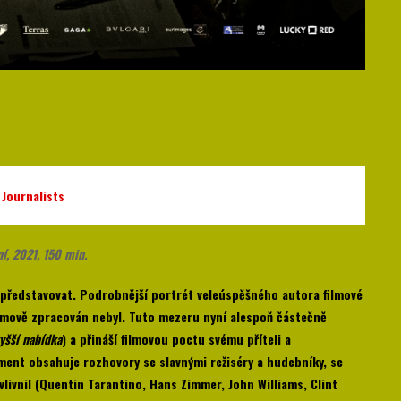
 Journalists
í, 2021, 150 min.
představovat. Podrobnější portrét veleúspěšného autora filmové
filmově zpracován nebyl. Tuto mezeru nyní alespoň částečně
vyšší nabídka
) a přináší filmovou poctu svému příteli a
ment obsahuje rozhovory se slavnými režiséry a hudebníky, se
livnil (Quentin Tarantino, Hans Zimmer, John Williams, Clint