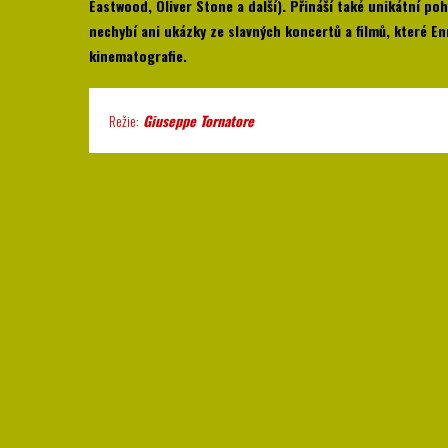
Eastwood, Oliver Stone a další). Přináší také unikátní po
nechybí ani ukázky ze slavných koncertů a filmů, které 
kinematografie.
Režie:
Giuseppe Tornatore