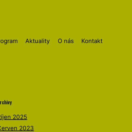
rogram
Aktuality
O nás
Kontakt
rchivy
Říjen 2025
Červen 2023