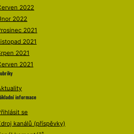
Červen 2022
Únor 2022
Prosinec 2021
Listopad 2021
Srpen 2021
Červen 2021
ubriky
ktuality
ákladní informace
řihlásit se
droj kanálů (příspěvky)