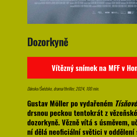
Dozorkyně
Vítězný snímek na MFF v Ho
Dánsko/Švédsko, drama/thriller, 2024, 100 min.
Gustav Möller po vydařeném
Tísňové
drsnou peckou tentokrát z vězeňské
dozorkyně. Vězně vítá s úsměvem, učí
ní dělá neoficiální světici v oddělen