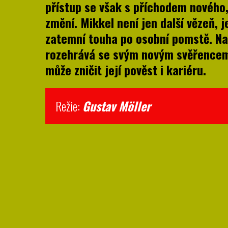
přístup se však s příchodem nového,
změní. Mikkel není jen další vězeň, j
zatemní touha po osobní pomstě. Na
rozehrává se svým novým svěřencem
může zničit její pověst i kariéru.
Režie:
Gustav M