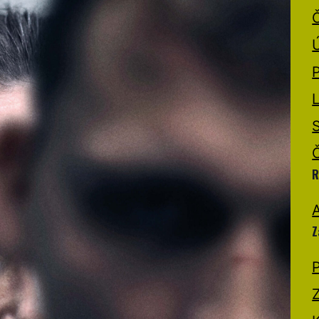
R
A
Z
P
Z