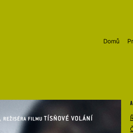
Domů
P
A