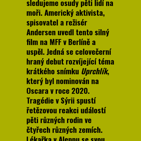
sledujeme osudy pěti lidí na
moři. Americký aktivista,
spisovatel a režisér
Andersen uvedl tento silný
film na MFF v Berlíně a
uspěl. Jedná se celovečerní
hraný debut rozvíjející téma
krátkého snímku
Uprchlík
,
který byl nominován na
Oscara v roce 2020.
Tragédie v Sýrii spustí
řetězovou reakci událostí
pěti různých rodin ve
čtyřech různých zemích.
Lékařka v Aleppu se svou