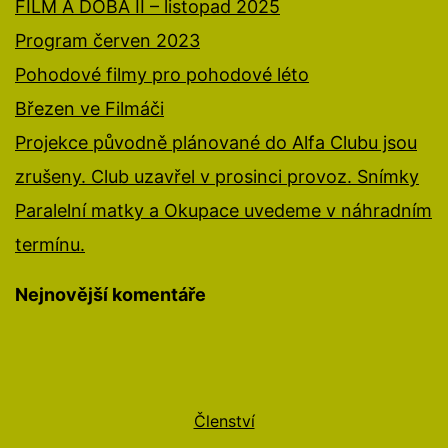
FILM A DOBA II – listopad 2025
Program červen 2023
Pohodové filmy pro pohodové léto
Březen ve Filmáči
Projekce původně plánované do Alfa Clubu jsou
zrušeny. Club uzavřel v prosinci provoz. Snímky
Paralelní matky a Okupace uvedeme v náhradním
termínu.
Nejnovější komentáře
Členství