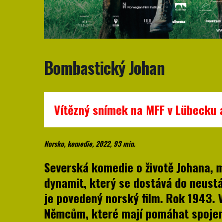
Bombastický Johan
Vítězný snímek na MFF v Lübecku 
Norsko, komedie, 2022, 93 min.
Severská komedie o životě Johana,
dynamit, který se dostává do neust
je povedený norský film. Rok 1943. 
Němcům, které mají pomáhat spojen