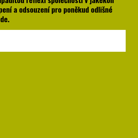
opení a odsouzení pro poněkud odlišné
ude.