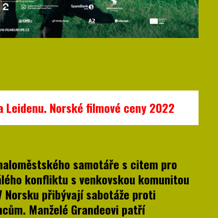
a Leidenu. Norské filmové ceny 2022
 maloměstského samotáře s citem pro
álého konfliktu s venkovskou komunitou
V Norsku přibývají sabotáže proti
cům. Manželé Grandeovi patří