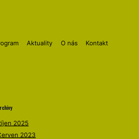
rogram
Aktuality
O nás
Kontakt
rchivy
Říjen 2025
Červen 2023