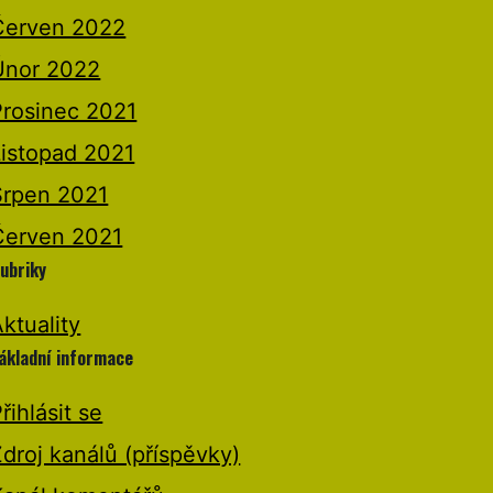
Červen 2022
Únor 2022
Prosinec 2021
Listopad 2021
Srpen 2021
Červen 2021
ubriky
ktuality
ákladní informace
řihlásit se
droj kanálů (příspěvky)