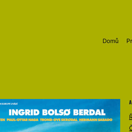
Domů
P
A