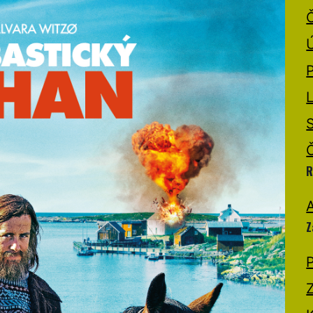
R
A
Z
P
Z