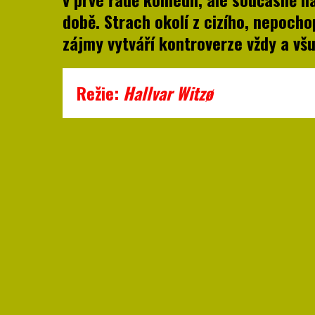
době. Strach okolí z cizího, nepoch
zájmy vytváří kontroverze vždy a vš
Režie:
Hallvar Witzø