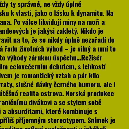
ždy ty správné, ne vždy úplně
sku k vlasti, jako o lásku k dynamitu. Na
na. Po válce likvidují miny na moři a
andeových je jakýsi zakletý. Nikdo je
vit na to, že se nikdy úplně nezařadí do
 řadu životních výhod – je silný a umí to
tyto výhody zárukou úspěchu…Režisér
film celovečerním debutem, s lehkostí
ojivem je romantický vztah a pár kilo
raty, slušné dávky černého humoru, ale i
těšná realita ostrova. Norská produkce
hraničnímu divákovi a se stylem sobě
i a absurditami, které kombinuje s
příliš příjemným stereotypem. Snímek je
paditou reflexí společnosti v jakékoli