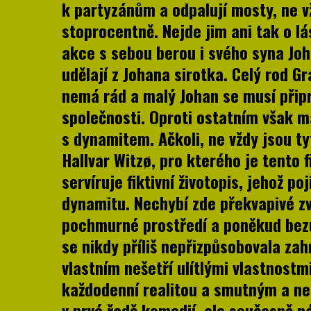
k partyzánům a odpalují mosty, ne v
stoprocentně. Nejde jim ani tak o lá
akce s sebou berou i svého syna Joha
udělají z Johana sirotka. Celý rod Gr
nemá rád a malý Johan se musí připra
společnosti. Oproti ostatním však má
s dynamitem. Ačkoli, ne vždy jsou 
Hallvar Witzø, pro kterého je tento 
servíruje fiktivní životopis, jehož p
dynamitu. Nechybí zde překvapivé zv
pochmurné prostředí a poněkud bezú
se nikdy příliš nepřizpůsobovala za
vlastním nešetří ulítlými vlastnostm
každodenní realitou a smutným a ne
v prvé řadě komedií, ale současně ná