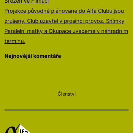
Březen ve Filmáči
Projekce původně plánované do Alfa Clubu jsou
zrušeny. Club uzavřel v prosinci provoz. Snímky
Paralelní matky a Okupace uvedeme v náhradním
termínu.
Nejnovější komentáře
Členství