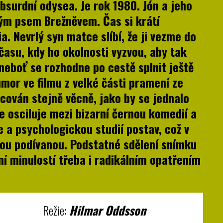
surdní odysea. Je rok 1980. Jón a jeho
ým psem Brežněvem. Čas si krátí
. Nevrlý syn matce slíbí, že ji vezme do
času, kdy ho okolnosti vyzvou, aby tak
 neboť se rozhodne po cestě splnit ještě
mor ve filmu z velké části pramení ze
acován stejně věcně, jako by se jednalo
e osciluje mezi bizarní černou komedií a
 a psychologickou studií postav, což v
vou podívanou. Podstatné sdělení snímku
ní minulostí třeba i radikálním opatřením
Režie:
Hilmar Oddsson