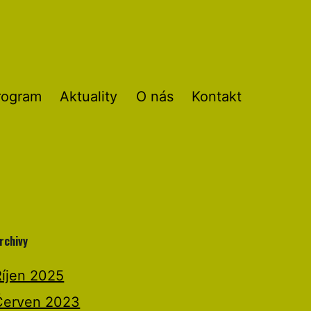
rogram
Aktuality
O nás
Kontakt
rchivy
Říjen 2025
Červen 2023