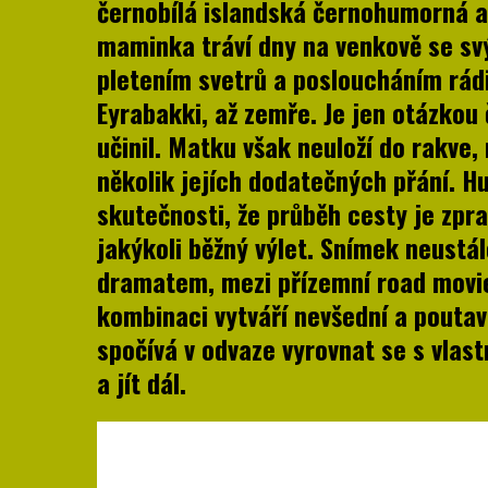
černobílá islandská černohumorná ab
maminka tráví dny na venkově se sv
pletením svetrů a posloucháním rádia
Eyrabakki, až zemře. Je jen otázkou 
učinil. Matku však neuloží do rakve,
několik jejích dodatečných přání. Hu
skutečnosti, že průběh cesty je zpr
jakýkoli běžný výlet. Snímek neustál
dramatem, mezi přízemní road movie
kombinaci vytváří nevšední a pouta
spočívá v odvaze vyrovnat se s vlast
a jít dál.