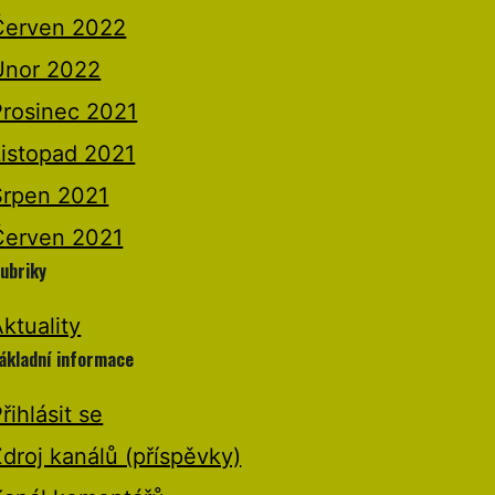
Červen 2022
Únor 2022
Prosinec 2021
Listopad 2021
Srpen 2021
Červen 2021
ubriky
ktuality
ákladní informace
řihlásit se
droj kanálů (příspěvky)