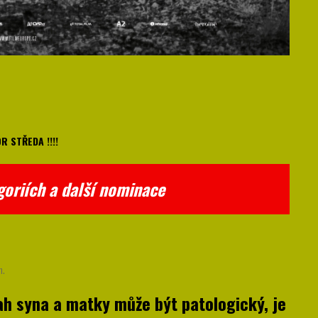
R STŘEDA !!!!
goriích a další nominace
n.
tah syna a matky může být patologický, je