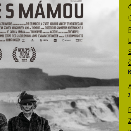
R
A
Z
P
Z