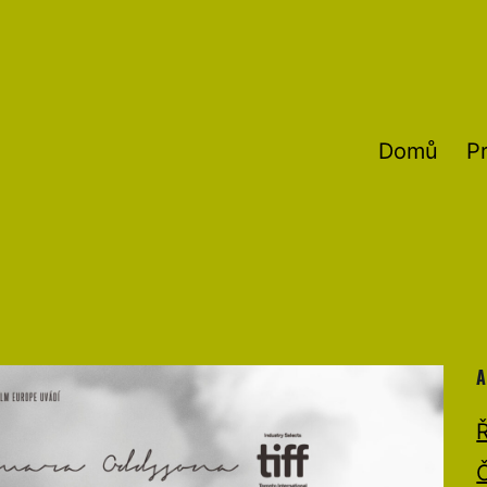
Domů
P
A