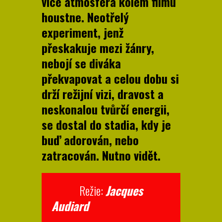
více atmosféra kolem filmu
houstne. Neotřelý
experiment, jenž
přeskakuje mezi žánry,
nebojí se diváka
překvapovat a celou dobu si
drží režijní vizi, dravost a
neskonalou tvůrčí energii,
se dostal do stadia, kdy je
buď adorován, nebo
zatracován. Nutno vidět.
Režie:
Jacques
Audiar