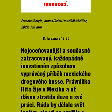
nominací.
Francie/Belgie, drama/krimi/muzikál/thriller,
2024, 130 min
.
11. března v 19:30
Nejoceňovanější a současně
zatracovaný, každopádně
inovativním způsobem
vyprávěný příběh mexického
drogového bosse. Právnička
Rita žije v Mexiku a už
dávno ztratila iluze o své
práci. Ráda by dělala svět
lepším, ale už se smířila s