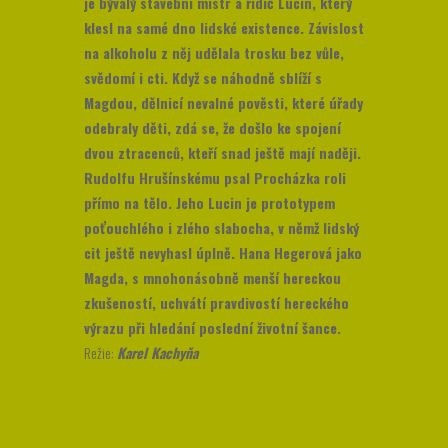
je bývalý stavební mistr a řidič Lucin, který
klesl na samé dno lidské existence. Závislost
na alkoholu z něj udělala trosku bez vůle,
svědomí i cti. Když se náhodně sblíží s
Magdou, dělnicí nevalné pověsti, které úřady
odebraly děti, zdá se, že došlo ke spojení
dvou ztracenců, kteří snad ještě mají naději.
Rudolfu Hrušínskému psal Procházka roli
přímo na tělo. Jeho Lucin je prototypem
poťouchlého i zlého slabocha, v němž lidský
cit ještě nevyhasl úplně. Hana Hegerová jako
Magda, s mnohonásobně menší hereckou
zkušeností, uchvátí pravdivostí hereckého
výrazu při hledání poslední životní šance.
Režie:
Karel Kachyňa