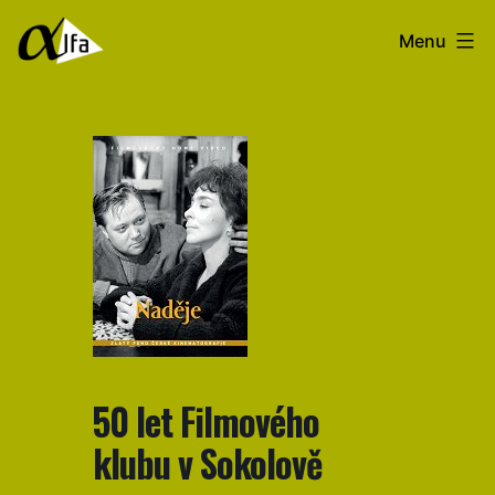
Přejít
Filmový
Menu
k
klub
obsahu
Alfa
50 let Filmového
klubu v Sokolově