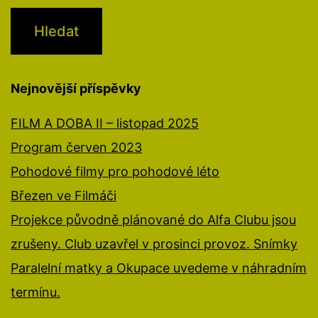
Nejnovější příspěvky
FILM A DOBA II – listopad 2025
Program červen 2023
Pohodové filmy pro pohodové léto
Březen ve Filmáči
Projekce původně plánované do Alfa Clubu jsou
zrušeny. Club uzavřel v prosinci provoz. Snímky
Paralelní matky a Okupace uvedeme v náhradním
termínu.