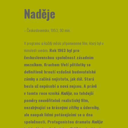
Naděje
– Československo, 1953, 90 min.
V programu si každý měsíc připomeneme film, který byl v
minulosti uveden.
Rok 1963 byl pro
československou společnost zásadním
mezníkem. Krachem třetí pětiletky se
definitivně hroutí vzdušné budovatelské
zámky a začíná nejistota, jak dál. Stará
hesla už nepůsobí a nová nejsou. A právě
v tomto roce vzniká
Naděje,
na tehdejší
poměry neuvěřitelně realistický film,
nezabývající se krásnými zítřky a úderníky,
ale naopak lidmi potácejícími se u dna
společnosti. Protagonistou dramatu
Naděje