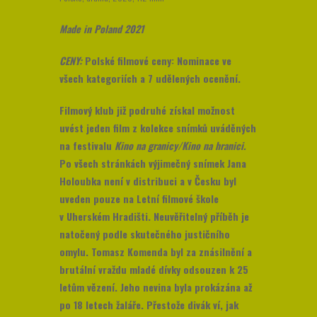
Made in Poland 2021
CENY:
Polské filmové ceny: Nominace ve
všech kategoriích a 7 udělených ocenění.
Filmový klub již podruhé získal možnost
uvést jeden film z kolekce snímků uváděných
na festivalu
Kino na granicy/Kino na hranici.
Po všech stránkách výjimečný snímek Jana
Holoubka není v distribuci a v Česku byl
uveden pouze na Letní filmové škole
v Uherském Hradišti. Neuvěřitelný příběh je
natočený podle skutečného justičního
omylu. Tomasz Komenda byl za znásilnění a
brutální vraždu mladé dívky odsouzen k 25
letům vězení. Jeho nevina byla prokázána až
po 18 letech žaláře. Přestože divák ví, jak