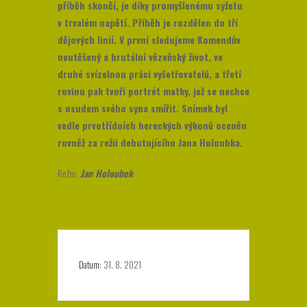
příběh skončí, je díky promyšlenému syžetu
v trvalém napětí. Příběh je rozdělen do tří
dějových linií. V první sledujeme Komendův
neutěšený a brutální vězeňský život, ve
druhé svízelnou práci vyšetřovatelů, a třetí
rovinu pak tvoří portrét matky, jež se nechce
s osudem svého syna smířit. Snímek byl
vedle prvotřídních hereckých výkonů oceněn
rovněž za režii debutujícího Jana Holoubka.
Režie:
Jan Holoubek
Datum:
31. 8. 2021