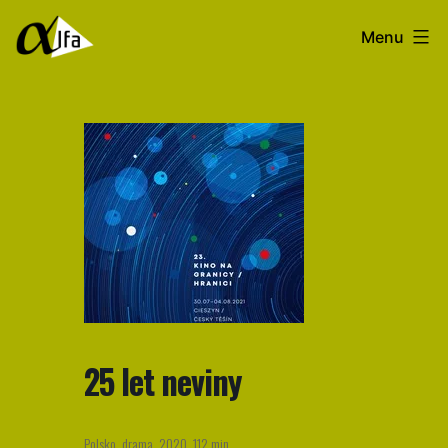
Přejít
Filmový
Menu
k
klub
obsahu
Alfa
25 let neviny
Polsko, drama, 2020, 112 min.