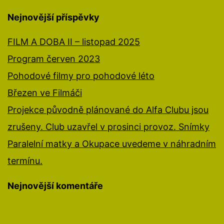
Nejnovější příspěvky
FILM A DOBA II – listopad 2025
Program červen 2023
Pohodové filmy pro pohodové léto
Březen ve Filmáči
Projekce původně plánované do Alfa Clubu jsou
zrušeny. Club uzavřel v prosinci provoz. Snímky
Paralelní matky a Okupace uvedeme v náhradním
termínu.
Nejnovější komentáře