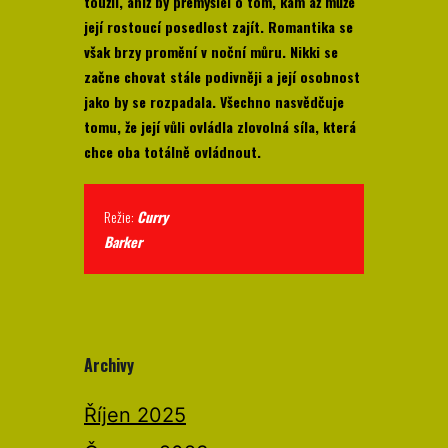
toužil, aniž by přemýšlel o tom, kam až může
její rostoucí posedlost zajít. Romantika se
však brzy promění v noční můru. Nikki se
začne chovat stále podivněji a její osobnost
jako by se rozpadala. Všechno nasvědčuje
tomu, že její vůli ovládla zlovolná síla, která
chce oba totálně ovládnout.
Režie:
Curry
Barker
Archivy
Říjen 2025