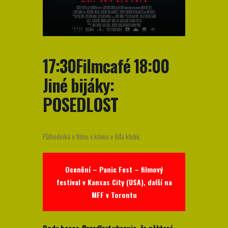
17:30Filmcafé 18:00
Jiné bijáky:
POSEDLOST
Půlhodinka o filmu s kávou v Alfa klubu.
Ocenění – Panic Fest – filmový
festival v Kansas City (USA), další na
MFF v Torontu
Body horor
Posedlost
ukazuje, že některá