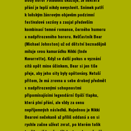
přání je lepší nikdy nevyslovit. Snímek patří
k loňským žánrovým objevům podzimní
festivalové sezóny a zaujal především
kombinací temné romance, černého humoru
a nadpřirozeného hororu. Nešťastník Bear
(Michael Johnston) už od dětství beznadějně
miluje svou kamarádku Nikki (Inde
Navarrette). Když se další pokus o vyznání
citů opět mine účinkem, Bear si jen tiše
přeje, aby jeho city byly opětovány. Netuší
přitom, že má zrovna u sebe drobný předmět
s nadpřirozenými schopnostmi
připomínajícími legendární Opičí tlapku,
která plní přání, ale vždy za cenu
nepříjemných následků. Najednou je Nikki
Bearovi nečekaně až příliš oddaná a on si
rychle začne užívat zvrat, po kterém tolik