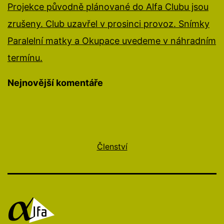
Projekce původně plánované do Alfa Clubu jsou
zrušeny. Club uzavřel v prosinci provoz. Snímky
Paralelní matky a Okupace uvedeme v náhradním
termínu.
Nejnovější komentáře
Členství