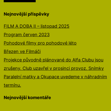
Nejnovější příspěvky
FILM A DOBA II – listopad 2025
Program červen 2023
Pohodové filmy pro pohodové léto
Březen ve Filmáči
Projekce původně plánované do Alfa Clubu jsou
zrušeny. Club uzavřel v prosinci provoz. Snímky
Paralelní matky a Okupace uvedeme v náhradním
termínu.
Nejnovější komentáře