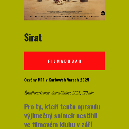
Sirat
F I L M A D O B A II
Ozvěny MFF v Karlových Varech 2025
Španělsko/Francie, drama/thriller, 2025, 120 min.
Pro ty, kteří tento opravdu
výjimečný snímek nestihli
ve filmovém klubu v září