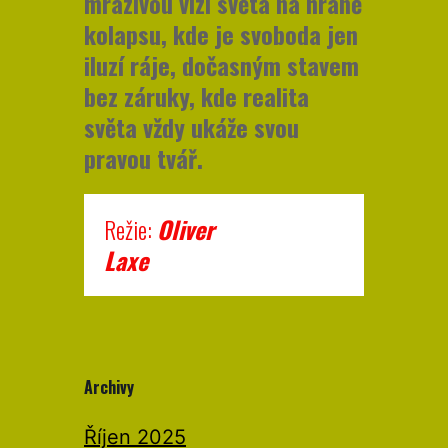
mrazivou vizi světa na hraně
kolapsu, kde je svoboda jen
iluzí ráje, dočasným stavem
bez záruky, kde realita
světa vždy ukáže svou
pravou tvář.
Režie:
Oliver
Laxe
Archivy
Říjen 2025