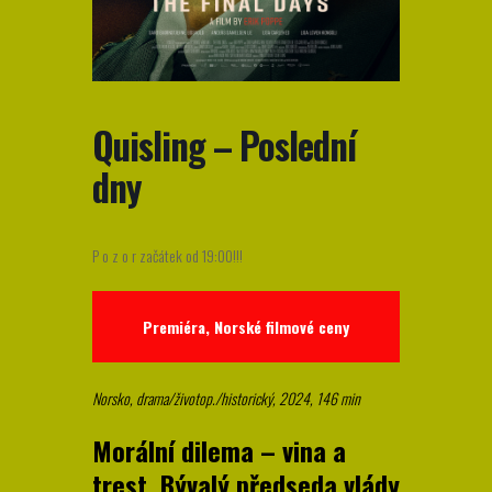
Quisling – Poslední
dny
P o z o r začátek od 19:00!!!
Premiéra, Norské filmové ceny
Norsko, drama/životop./historický, 2024, 146 min
Morální dilema – vina a
trest. Bývalý předseda vlády