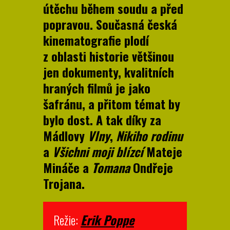
útěchu během soudu a před
popravou. Současná česká
kinematografie plodí
z oblasti historie většinou
jen dokumenty, kvalitních
hraných filmů je jako
šafránu, a přitom témat by
bylo dost. A tak díky za
Mádlovy
Vlny
,
Nikiho rodinu
a
Všichni moji blízcí
Mateje
Mináče a
Tomana
Ondřeje
Trojana.
Režie:
Erik Poppe