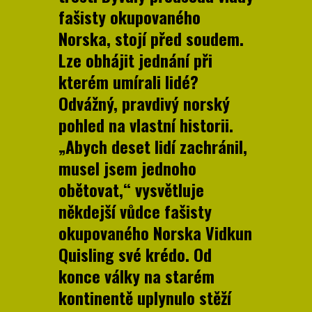
fašisty okupovaného
Norska, stojí před soudem.
Lze obhájit jednání při
kterém umírali lidé?
Odvážný, pravdivý norský
pohled na vlastní historii.
„Abych deset lidí zachránil,
musel jsem jednoho
obětovat,“ vysvětluje
někdejší vůdce fašisty
okupovaného Norska Vidkun
Quisling své krédo. Od
konce války na starém
kontinentě uplynulo stěží