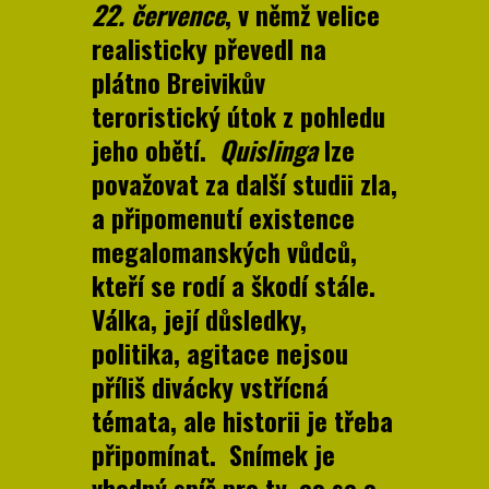
22. července
, v němž velice
realisticky převedl na
plátno Breivikův
teroristický útok z pohledu
jeho obětí.
Quislinga
lze
považovat za další studii zla,
a připomenutí existence
megalomanských vůdců,
kteří se rodí a škodí stále.
Válka, její důsledky,
politika, agitace nejsou
příliš divácky vstřícná
témata, ale historii je třeba
připomínat. Snímek je
vhodný spíš pro ty, co se o