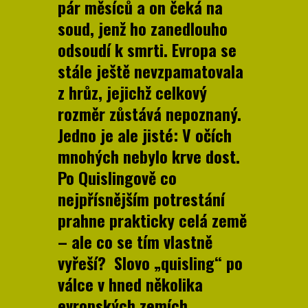
pár měsíců a on čeká na
soud, jenž ho zanedlouho
odsoudí k smrti. Evropa se
stále ještě nevzpamatovala
z hrůz, jejichž celkový
rozměr zůstává nepoznaný.
Jedno je ale jisté: V očích
mnohých nebylo krve dost.
Po Quislingově co
nejpřísnějším potrestání
prahne prakticky celá země
– ale co se tím vlastně
vyřeší? Slovo „quisling“ po
válce v hned několika
evropských zemích