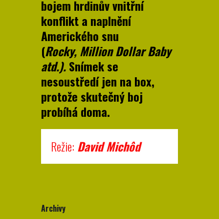
bojem hrdinův vnitřní
konflikt a naplnění
Amerického snu
(
Rocky,
Million Dollar Baby
atd.).
Snímek se
nesoustředí jen na box,
protože skutečný boj
probíhá doma.
Režie:
David Michôd
Archivy