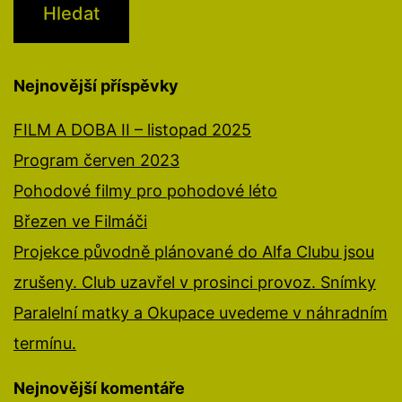
Nejnovější příspěvky
FILM A DOBA II – listopad 2025
Program červen 2023
Pohodové filmy pro pohodové léto
Březen ve Filmáči
Projekce původně plánované do Alfa Clubu jsou
zrušeny. Club uzavřel v prosinci provoz. Snímky
Paralelní matky a Okupace uvedeme v náhradním
termínu.
Nejnovější komentáře